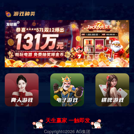
首页
联系我们
四川k8凯发用品有限公司
SICHUAN ZHONGKANG BEILI SPORTS GOODS CO.,LTD.